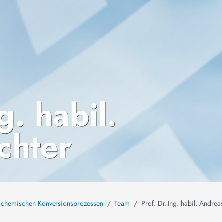
g. habil.
chter
mochemischen Konversionsprozessen
Team
Prof. Dr.-Ing. habil. Andrea