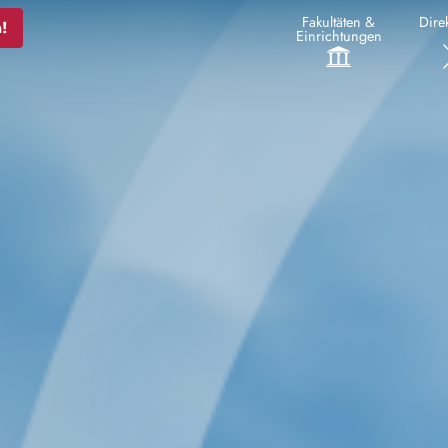
Fakultäten &
Direk
!
Einrichtungen