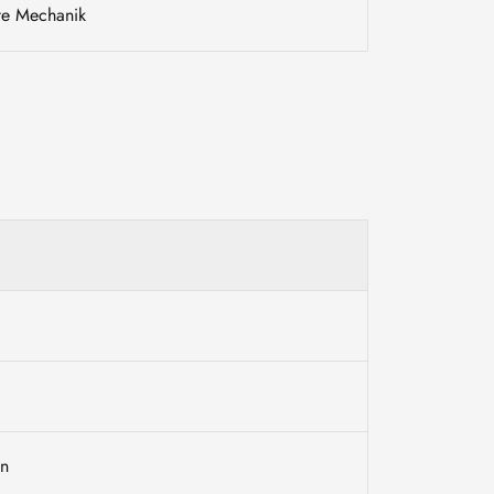
te Mechanik
en