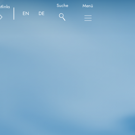
Suche
Menü
tlinks
EN
DE