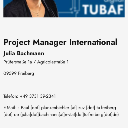
Project Manager International
Julia Bachmann
Prüferstraße 1a / Agricolastraße 1
09599 Freiberg
Telefon: +49 3731 39-2341
E-Mail: :
Paul
[dot]
plankenbichler
[at]
zuv
[dot]
tu-freiberg
[dot]
de
(julia[dot]bachmann[at]mvtat[dot]tu-freiberg[dot]de)