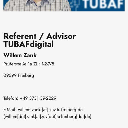
Referent / Advisor
TUBAFdigital
Willem Zank
Prüferstraße 1a Zi.: 1-2-7/8
09599 Freiberg
Telefon: +49 3731 39-2229
E-Mail:
willem
.
zank
[at]
zuv
.
tu-freiberg
.
de
(willem[dot]zank[at]zuv[dot]tu-freiberg[dot]de)