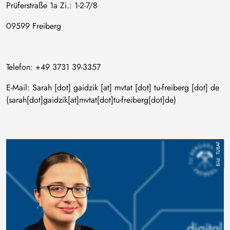
Prüferstraße 1a Zi.: 1-2-7/8
09599 Freiberg
Telefon: +49 3731 39-3357
E-Mail:
Sarah
[dot]
gaidzik
[at]
mvtat
[dot]
tu-freiberg
[dot]
de
(sarah[dot]gaidzik[at]mvtat[dot]tu-freiberg[dot]de)
Bild
TUBAF