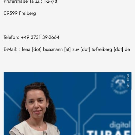
Prüferstraße 1a Zi.: 1-2-7/8
09599 Freiberg
Telefon: +49 3731 39-2664
E-Mail: :
lena
[dot]
bussmann
[at]
zuv
[dot]
tu-freiberg
[dot]
de
Bild
TUBAF