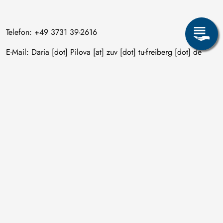
Telefon: +49 3731 39-2616
E-Mail:
Daria
[dot]
Pilova
[at]
zuv
[dot]
tu-freiberg
[dot]
de
(daria[dot]pilova[at]zuv[dot]tu-freiberg[dot]de)
Bild