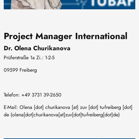
Project Manager International
Dr. Olena Churikanova
Prüferstraße 1a Zi.: 1-2-5
09599 Freiberg
Telefon: +49 3731 39-2650
E-Mail:
Olena
[dot]
churikanova
[at]
zuv
[dot]
tu-freiberg
[dot]
de
(olena[dot]churikanova[at]zuv[dot]tu-freiberg[dot]de)