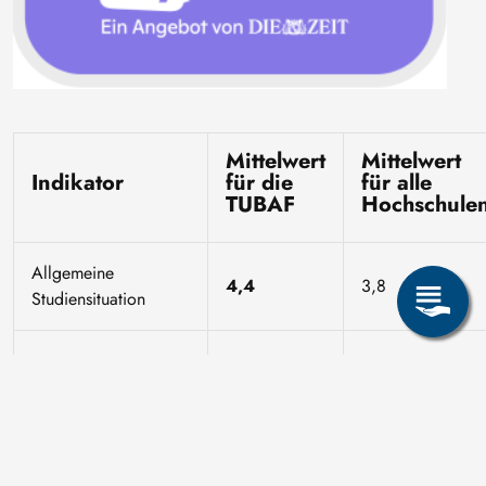
Mittelwert
Mittelwert
Indikator
für die
für alle
TUBAF
Hochschule
Allgemeine
4,4
3,8
Studiensituation
Studienorganisation
4,8
4,4
Unterstützung im
4,4
3,8
Studium