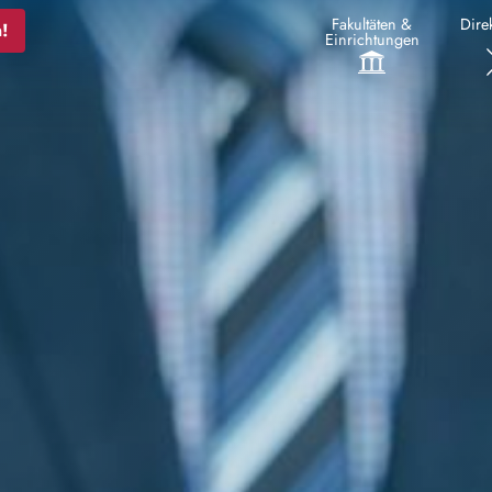
Fakultäten &
Direk
!
Einrichtungen