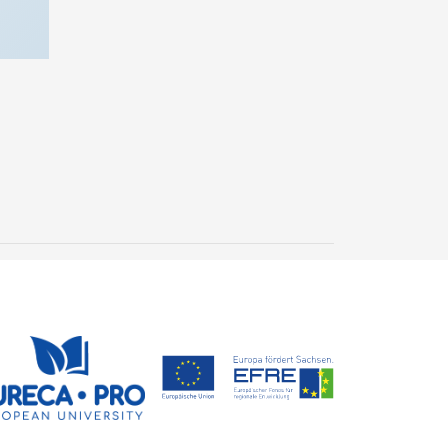
Neues Geoarchiv
entdeckt: Versteinertes
Holz erzählt 300
24. Juli 2026
Millionen Jahre
Steffen Trümper
Erdgeschichte