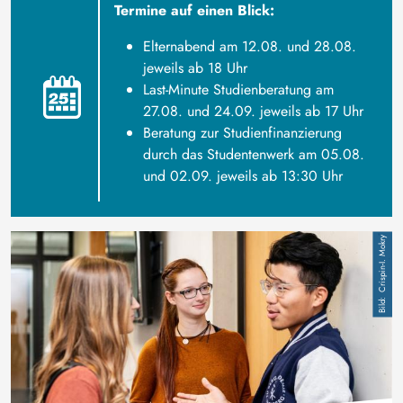
Termine auf einen Blick:
Elternabend am
12.08.
und
28.08.
jeweils ab 18 Uhr
Last-Minute Studienberatung am
27.08.
und
24.09.
jeweils ab 17 Uhr
Beratung zur Studienfinanzierung
durch das Studentenwerk am
05.08.
und
02.09.
jeweils ab 13:30 Uhr
Bild
Crispin-I. Mokry