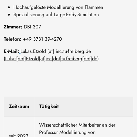
Hochaufgelöste Modellierung von Flammen
Spezialisierung auf Large-Eddy-Simulation
Zimmer:
DBI 307
Telefon:
+49 3731 39-4270
E-Mail:
Lukas
.
Etzold
[at]
iec
.
tu-freiberg
.
de
(
Lukas[dot]Etzold[at]iec[dot]tu-freiberg[dot]de
)
Zeitraum
Tätigkeit
Wissenschaftlicher Mitarbeiter an der
Professur Modellierung von
seit 2023