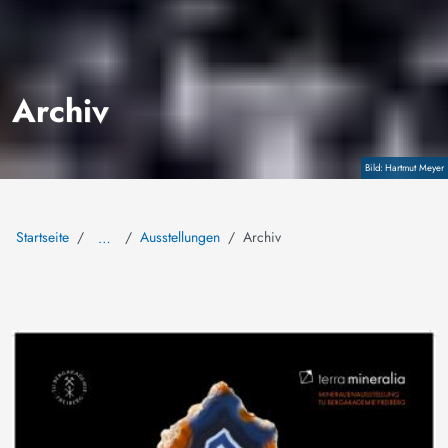
Archiv
Copyright
Hartmut Meyer
Startseite
Ausstellungen
Archiv
…
Bild