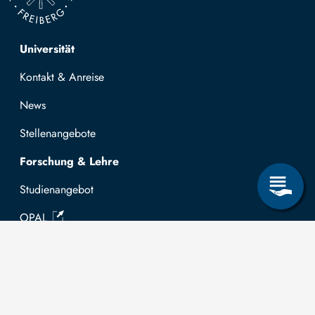
Top navigation
Universität
Kontakt & Anreise
News
Stellenangebote
Forschung & Lehre
Studienangebot
OPAL
Hochschulportal
Selbstbedienungsservice Studierende
Selbstbedienungsservice Prüfer