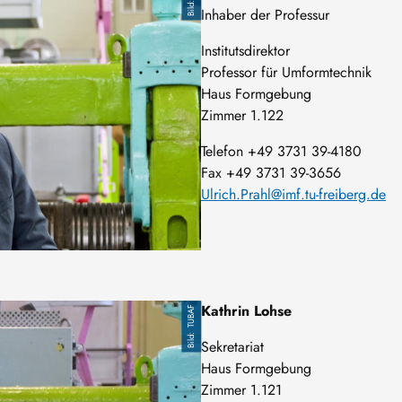
Inhaber der Professur
Institutsdirektor
Professor für Umformtechnik
Haus Formgebung
Zimmer 1.122
Telefon +49 3731 39-4180
Fax +49 3731 39-3656
Ulrich.Prahl@imf.tu-freiberg.de
Kathrin Lohse
TUBAF
Sekretariat
Haus Formgebung
Zimmer 1.121