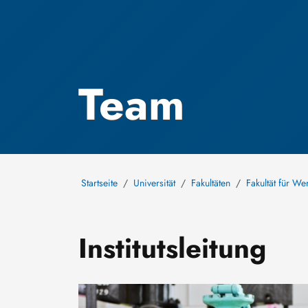
Team
Startseite
Universität
Fakultäten
Fakultät für We
Institutsleitung
Image