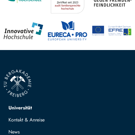
Top navigation
Universität
Kontakt & Anreise
News