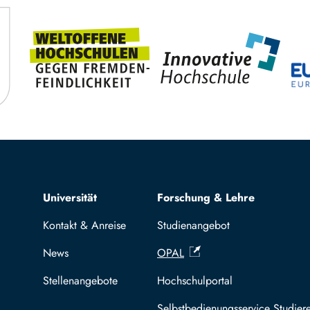
Top navigation
Universität
Forschung & Lehre
Kontakt & Anreise
Studienangebot
News
OPAL
Stellenangebote
Hochschulportal
Selbstbedienungsservice Studier