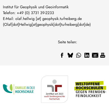
Institut für Geophysik und Geoinformatik
Telefon: +49 (0) 3731 39-2233
E-Mail:
olaf
.
hellwig
[at]
geophysik
.
tu-freiberg
.
de
(Olaf[dot]Hellwig[at]geophysik[dot]tu-freiberg[dot]de)
Seite teilen: