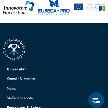
Top navigation
Universität
Kontakt & Anreise
News
Stellenangebote
Forschung & Lehre