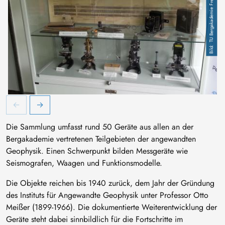
TU Bergakademie Freiberg / Kustodie
Vitrine mit Objekten der Sammlung geophysikalischer Geräte
O
Die Sammlung umfasst rund 50 Geräte aus allen an der
Bergakademie vertretenen Teilgebieten der angewandten
Geophysik. Einen Schwerpunkt bilden Messgeräte wie
Seismografen, Waagen und Funktionsmodelle.
Die Objekte reichen bis 1940 zurück, dem Jahr der Gründung
des Instituts für Angewandte Geophysik unter Professor Otto
Meißer (1899-1966). Die dokumentierte Weiterentwicklung der
Geräte steht dabei sinnbildlich für die Fortschritte im