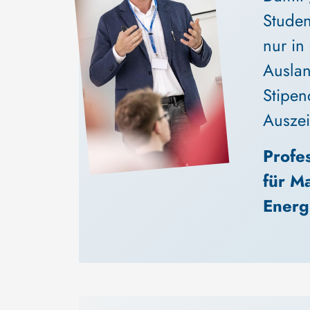
Studen
nur in
Auslan
Stipen
Ausze
Profe
für M
Energ