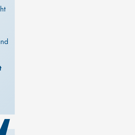
ht 
 
und 
t 