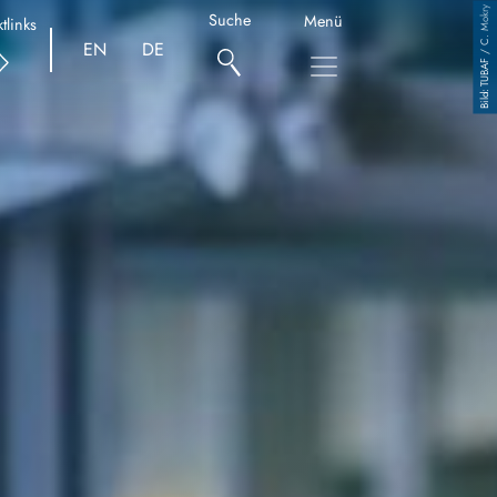
TUBAF / C. Mokry
Suche
Menü
tlinks
EN
DE
Copyright