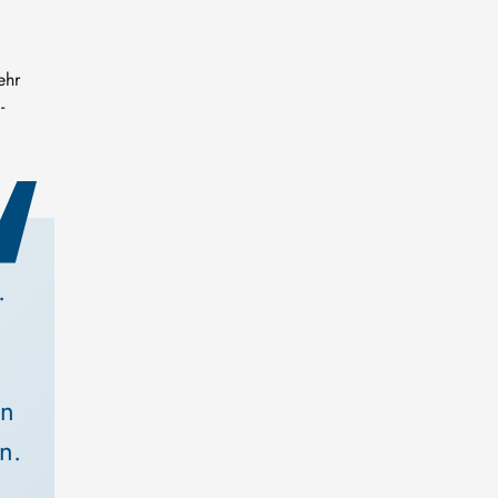
ehr
-
. 
n 
n. 