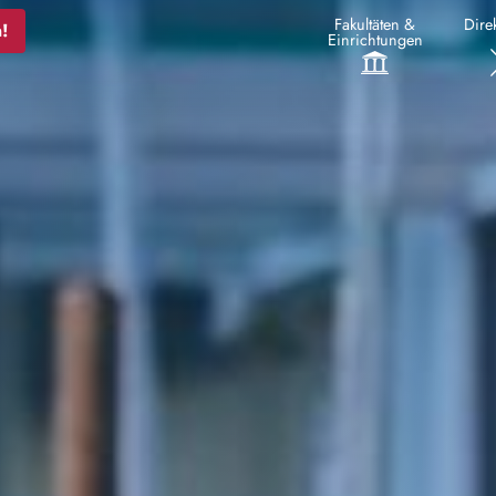
Fakultäten &
Direk
!
Einrichtungen