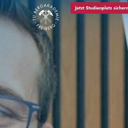
Bild
Jetzt Studienplatz sichern