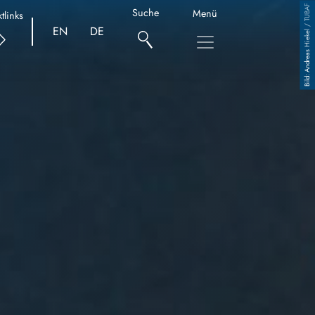
Andreas Hiekel / TUBAF
Suche
Menü
tlinks
EN
DE
Copyright