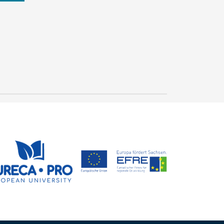
Smart Systems
Engineering / Recht und
Wirtschaft: Zwei neue
28. Juli 2026
Studiengänge im
Crispin-I. Mokry
Wintersemester