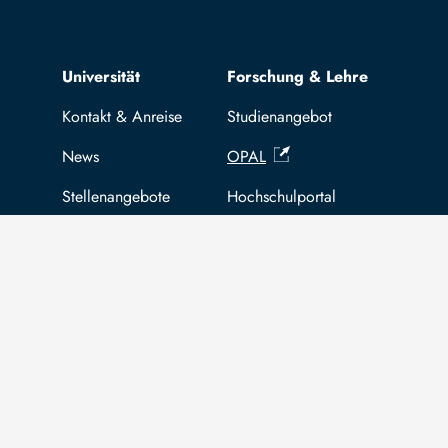
Top navigation
Universität
Forschung & Lehre
Kontakt & Anreise
Studienangebot
News
OPAL
Stellenangebote
Hochschulportal
Selbstbedienungsservice Studier
Selbstbedienungsservice Prüfer
Die TU Bergakademie Freiberg wird auf
An