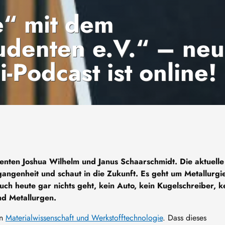
e“ mit dem
udenten e.V.“ – ne
-Podcast ist online!
enten Joshua Wilhelm und Janus Schaarschmidt. Die aktuelle
rgangenheit und schaut in die Zukunft. Es geht um Metallurgie
uch heute gar nichts geht, kein Auto, kein Kugelschreiber, k
nd Metallurgen.
en
Materialwissenschaft und Werkstofftechnologie
. Dass dieses