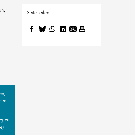
un,
Seite teilen:
er,
lgen
rg zu
e)