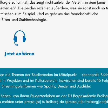
rgie zu tun hat, das zeigt nicht zuletzt der Verein, in dem Janus
udenten e.V. Die beiden erzählen außerdem, was sie sonst noch so t
tmischen zum Beispiel. Und es geht um das freundschaftliche
r Eisen- und Stahltechnologie.
Jetzt anhören
hen die Themen der Studierenden im Mittelpunkt – spannende Fäch
 in Projekten und im Kulturbereich. Inzwischen sind bereits 16 Fo
n Streamingplattformen wie Spotify, Deezer und Audible.
t haben, von ihrem Studentenleben an der TU Bergakademie Freibe
zu melden unter
presse
[at]
tu-freiberg
.
de
(presse[at]tu-freiberg[dot]d