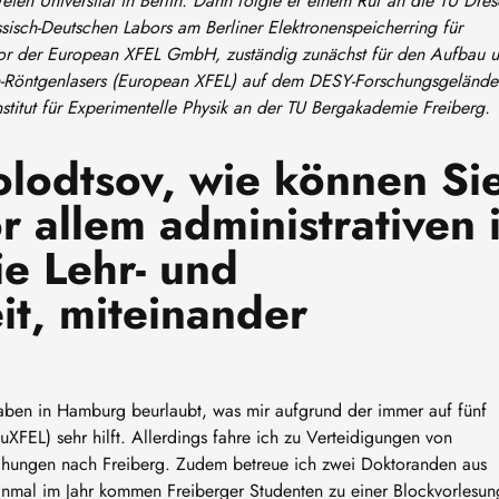
ien Universität in Berlin. Dann folgte er einem Ruf an die TU Dre
ssisch-Deutschen Labors am Berliner Elektronenspeicherring für
ktor der European XFEL GmbH, zuständig zunächst für den Aufbau 
nen-Röntgenlasers (European XFEL) auf dem DESY-Forschungsgelände
stitut für Experimentelle Physik an der TU Bergakademie Freiberg.
olodtsov, wie können Si
r allem administrativen 
e Lehr- und
it, miteinander
aben in Hamburg beurlaubt, was mir aufgrund der immer auf fünf
uXFEL) sehr hilft. Allerdings fahre ich zu Verteidigungen von
echungen nach Freiberg. Zudem betreue ich zwei Doktoranden aus
inmal im Jahr kommen Freiberger Studenten zu einer Blockvorlesun