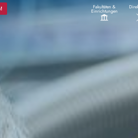
Fakultäten &
Direk
!
Einrichtungen