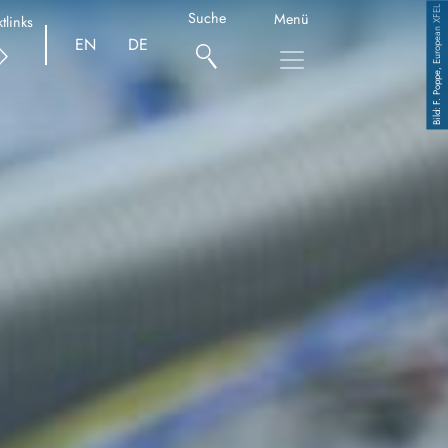
F. Poppe, European XFEL
Suche
Menü
tlinks
EN
DE
Copyright