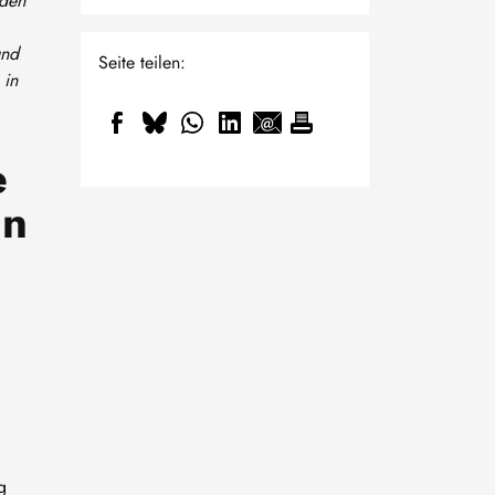
sden
und
Seite teilen:
 in
e
in
g