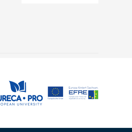
20. Freiberger
Kolloquium für
Nachwuchswissenschaftler
22. Juni 2026
– Die Zukunft der
EURECA-PRO
Nachhaltigkeit gestalten