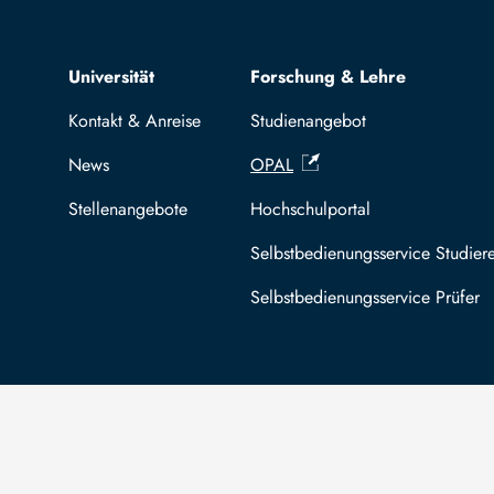
Top navigation
Universität
Forschung & Lehre
Kontakt & Anreise
Studienangebot
News
OPAL
Stellenangebote
Hochschulportal
Selbstbedienungsservice Studier
Selbstbedienungsservice Prüfer
Die TU Bergakademie Freiberg wird auf
An