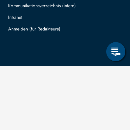
Kommunikationsverzeichnis (intern)
Intranet
Mit TUBAF Login anmelden
Kontakt
Die TU
Anträge zum
Informationsanspruch
Technische
nach dem
Universität
Sächsischen
Bergakademie
Bergakademie
Transparenzgesetz
Freiberg wird
Freiberg
können Sie in Bezug
auf Grundlage
auf
des vom
Akademiestraße
Drittmittelfinanzierung