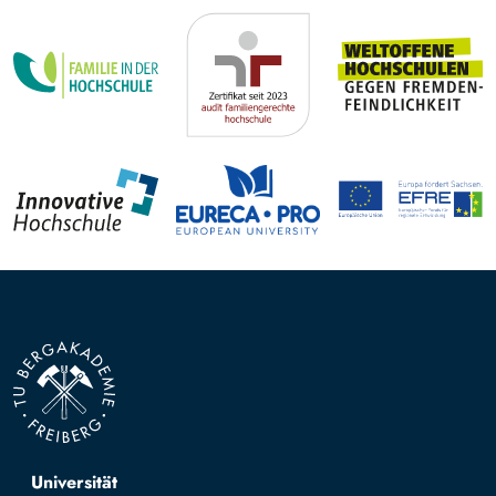
Top navigation
Universität