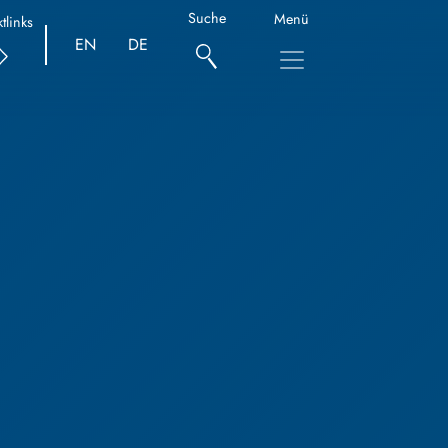
Suche
Menü
tlinks
EN
DE