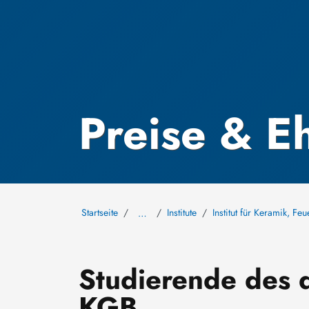
Preise & E
Startseite
Institute
Institut für Keramik, Fe
…
Studierende des 
KGB