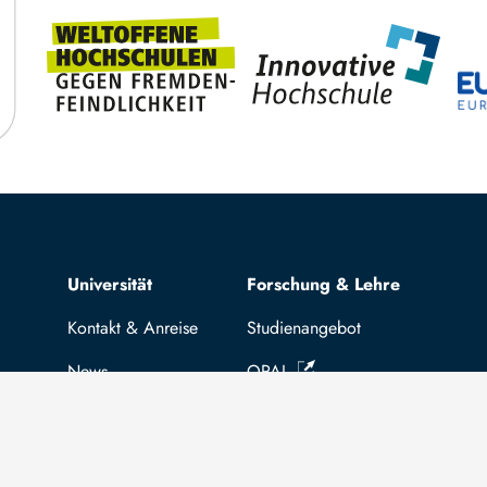
Top navigation
Universität
Forschung & Lehre
Kontakt & Anreise
Studienangebot
News
OPAL
Stellenangebote
Hochschulportal
Selbstbedienungsservice Studier