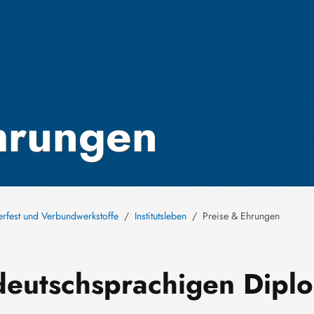
hrungen
uerfest und Verbundwerkstoffe
Institutsleben
Preise & Ehrungen
deutschsprachigen Dipl