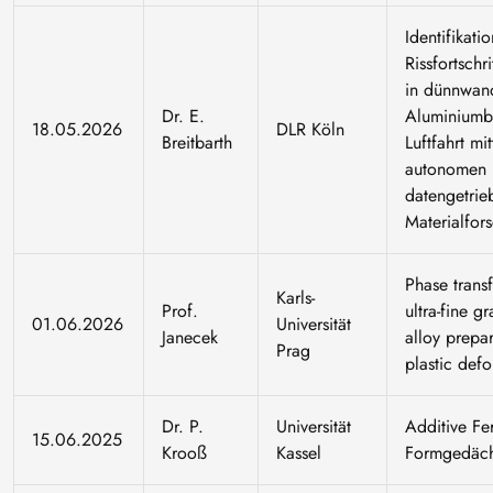
Identifikati
Rissfortsch
in dünnwan
Dr. E.
Aluminiumbl
18.05.2026
DLR Köln
Breitbarth
Luftfahrt mit
autonomen 
datengetrie
Materialfor
Phase trans
Karls-
Prof.
ultra-fine 
01.06.2026
Universität
Janecek
alloy prepa
Prag
plastic def
Dr. P.
Universität
Additive Fe
15.06.2025
Krooß
Kassel
Formgedäch