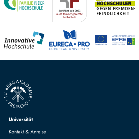
Top navigation
Universität
Kontakt & Anreise