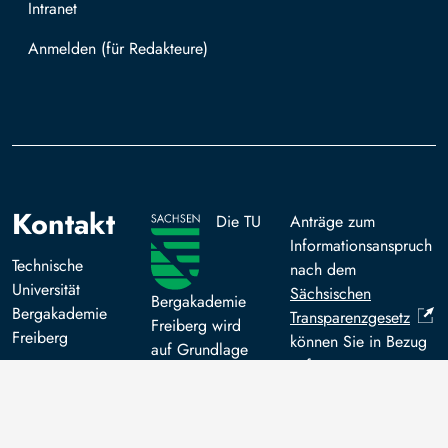
Intranet
Mit TUBAF Login anmelden
Kontakt
Die TU
Anträge zum
Informationsanspruch
Technische
nach dem
Universität
Sächsischen
Bergakademie
Bergakademie
Transparenzgesetz
Freiberg wird
Freiberg
können Sie in Bezug
auf Grundlage
auf
des vom
Akademiestraße
Drittmittelfinanzierung
Sächsischen
6
für abgeschlossene
Landtag
09599 Freiberg
Forschungsprojekte
beschlossenen