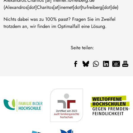
Alexandros
.
Charitos
[at]
inemet
.
tu-freiberg
.
de
(Alexandros[dot]Charitos[at]inemet[dot]tu-freiberg[dot]de)
Nichts dabei was zu 100% passt? Fragen Sie im Zweifel
trotzdem an, wir finden im Optimalfall eine Lösung.
Seite teilen: