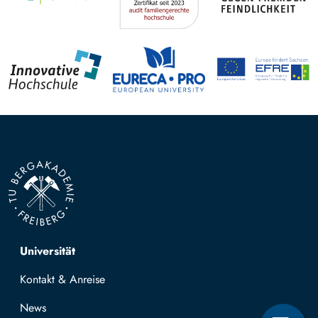
Top navigation
Universität
Kontakt & Anreise
News