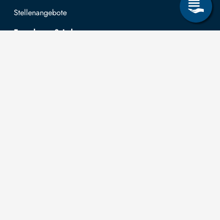
Stellenangebote
Forschung & Lehre
Studienangebot
OPAL
Hochschulportal
Selbstbedienungsservice Studierende
Selbstbedienungsservice Prüfer
Allgemeines
Leichte Sprache
Kommunikationsverzeichnis (intern)
Intranet