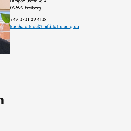
Lampadiusstraße 4
09599 Freiberg
+49 3731 39-4138
Bernhard.Eidel@imfd.tu-freiberg.de
n