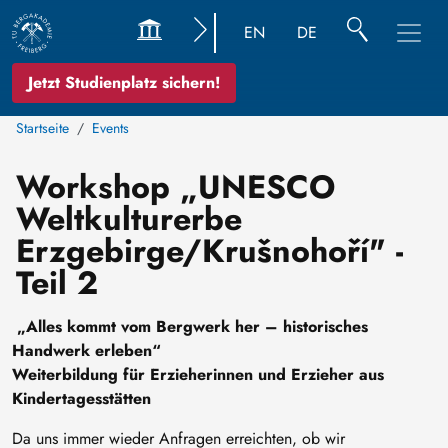
EN
DE
Jetzt Studienplatz sichern!
Startseite
Events
Workshop „UNESCO
Weltkulturerbe
Erzgebirge/Krušnohoří" -
Teil 2
„Alles kommt vom Bergwerk her – historisches
Handwerk erleben“
Weiterbildung für Erzieherinnen und Erzieher aus
Kindertagesstätten
Da uns immer wieder Anfragen erreichten, ob wir