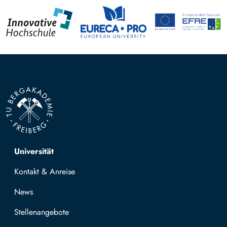
Top navigation
Universität
Kontakt & Anreise
News
Stellenangebote