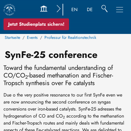
EN
DE
Jetzt Studienplatz sichern!
Startseite
Events
Professur für Reaktionstechnik
SynFe-25 conference
Toward the fundamental understanding of
CO/CO
-based methanation and Fischer-
2
Tropsch synthesis over Fe catalysts
Due o the very positive resonance to our first SynFe even we
are now announcing the second conference on syngas
conversions over iron-based catalysts. SynFe-25 adresses the
hydrogenation of CO and CO
according to the methanation
2
and Fischer-Tropsch routes and mainly deals with fundamental
aspects of these Fe-catalyzed reactions. We are delighted to