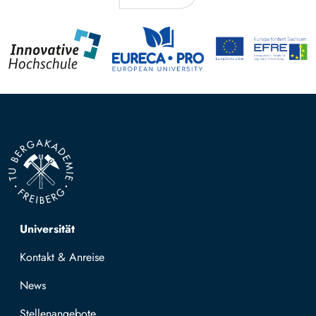
Top navigation
Universität
Kontakt & Anreise
News
Stellenangebote