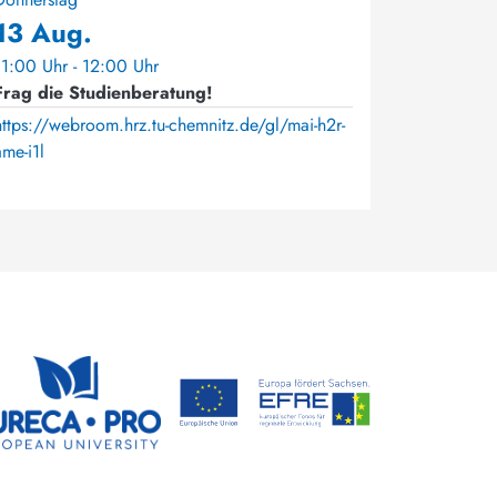
13 Aug.
11:00 Uhr - 12:00 Uhr
Frag die Studienberatung!
https://webroom.hrz.tu-chemnitz.de/gl/mai-h2r-
ame-i1l