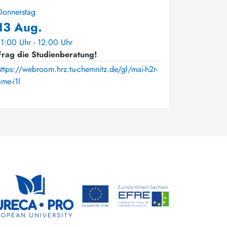
Donnerstag
13 Aug.
11:00 Uhr - 12:00 Uhr
Frag die Studienberatung!
https://webroom.hrz.tu-chemnitz.de/gl/mai-h2r-
ame-i1l