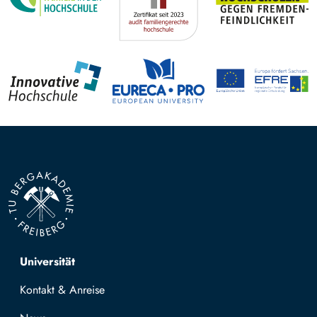
Top navigation
Universität
Kontakt & Anreise