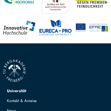
Top navigation
Universität
Kontakt & Anreise
News