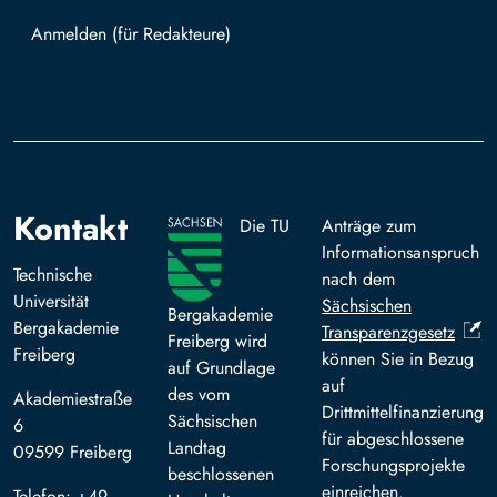
Mit TUBAF Login anmelden
Kontakt
Die TU
Anträge zum
Informationsanspruch
Technische
nach dem
Universität
Sächsischen
Bergakademie
Bergakademie
Transparenzgesetz
Freiberg wird
Freiberg
können Sie in Bezug
auf Grundlage
auf
des vom
Akademiestraße
Drittmittelfinanzierung
Sächsischen
6
für abgeschlossene
Landtag
09599 Freiberg
Forschungsprojekte
beschlossenen
einreichen.
Telefon: +49