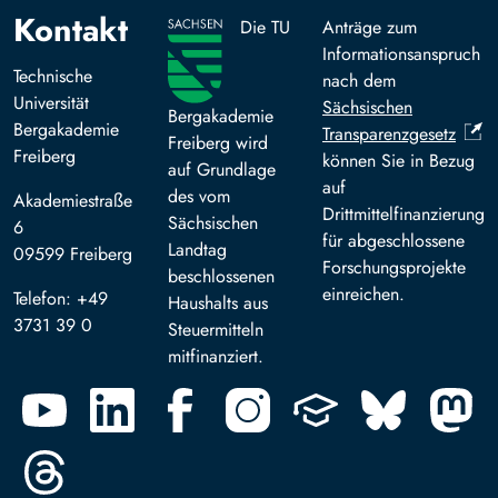
Kontakt
Die TU
Anträge zum
Informationsanspruch
Technische
nach dem
Universität
Sächsischen
Bergakademie
Bergakademie
Transparenzgesetz
Freiberg wird
Freiberg
können Sie in Bezug
auf Grundlage
auf
des vom
Akademiestraße
Drittmittelfinanzierung
Sächsischen
6
für abgeschlossene
Landtag
09599 Freiberg
Forschungsprojekte
beschlossenen
einreichen.
Telefon: +49
Haushalts aus
3731 39 0
Steuermitteln
mitfinanziert.