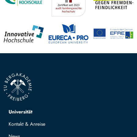
Top navigation
Universität
Kontakt & Anreise
News