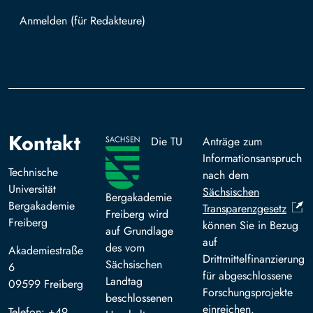
Mit TUBAF Login anmelden
Kontakt
Die TU
Anträge zum
Informationsanspruch
Technische
nach dem
Universität
Sächsischen
Bergakademie
Bergakademie
Transparenzgesetz
Freiberg wird
Freiberg
können Sie in Bezug
auf Grundlage
auf
des vom
Akademiestraße
Drittmittelfinanzierung
Sächsischen
6
für abgeschlossene
Landtag
09599 Freiberg
Forschungsprojekte
beschlossenen
einreichen.
Telefon: +49