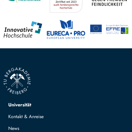
Top navigation
Universität
Kontakt & Anreise
News