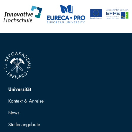
Top navigation
Universität
Kontakt & Anreise
News
Stellenangebote