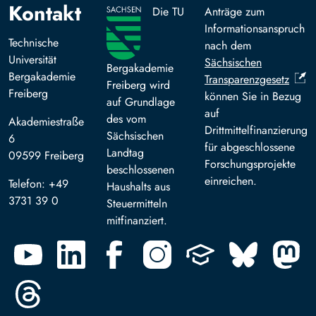
Kontakt
Die TU
Anträge zum
Informationsanspruch
Technische
nach dem
Universität
Sächsischen
Bergakademie
Bergakademie
Transparenzgesetz
Freiberg wird
Freiberg
können Sie in Bezug
auf Grundlage
auf
des vom
Akademiestraße
Drittmittelfinanzierung
Sächsischen
6
für abgeschlossene
Landtag
09599 Freiberg
Forschungsprojekte
beschlossenen
einreichen.
Telefon: +49
Haushalts aus
3731 39 0
Steuermitteln
mitfinanziert.