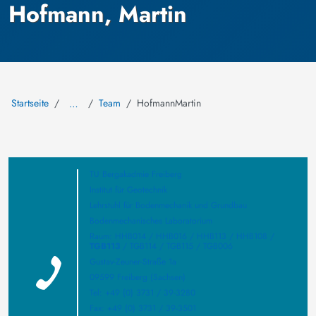
Hofmann, Martin
Startseite
Team
HofmannMartin
…
TU Bergakadmie Freiberg
Institut für Geotechnik
Lehrstuhl für Bodenmechanik und Grundbau
Bodenmechanisches Laboratorium
Raum: HHB014 / HHB016 / HHB113 / HHB108 /
TGB113
/ TGB114 / TGB115 / TGB006
Gustav-Zeuner-Straße 1a
09599 Freiberg (Sachsen)
Tel: +49 (0) 3731 / 39-3280
Fax: +49 (0) 3731 / 39-3501