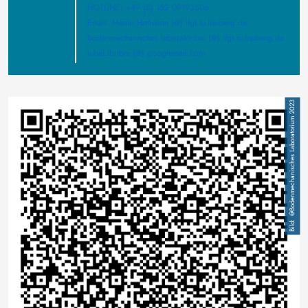
HOTLINE: +49 (0) 152 09193506
Email: Martin.Hofmann (@) ifgt.tu-freiberg.de
bodenmechanisches.laboratorium (@) ifgt.tu-freiberg.de
tubaf.lbrtbm (@) googlemail.com
Bild
@Bodenmechanisches Laboratorium 2023