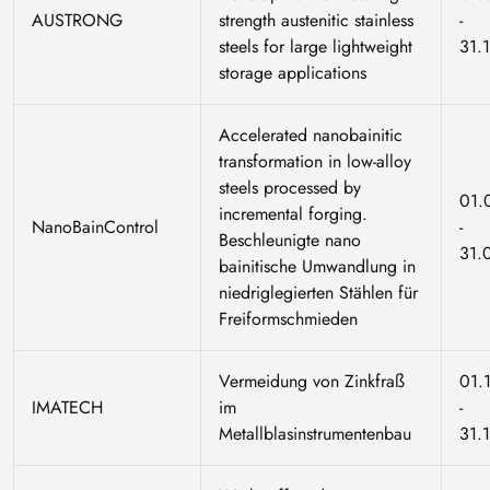
AUSTRONG
strength austenitic stainless
-
steels for large lightweight
31.
storage applications
Accelerated nanobainitic
transformation in low-alloy
steels processed by
01.
incremental forging.
NanoBainControl
-
Beschleunigte nano
31.
bainitische Umwandlung in
niedriglegierten Stählen für
Freiformschmieden
Vermeidung von Zinkfraß
01.
IMATECH
im
-
Metallblasinstrumentenbau
31.