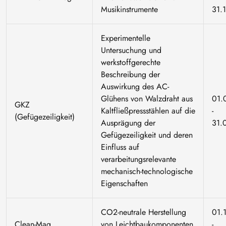
Musikinstrumente
31.
Experimentelle
Untersuchung und
werkstoffgerechte
Beschreibung der
Auswirkung des AC-
Glühens von Walzdraht aus
01.
GKZ
Kaltfließpressstählen auf die
-
(Gefügezeiligkeit)
Ausprägung der
31.
Gefügezeiligkeit und deren
Einfluss auf
verarbeitungsrelevante
mechanisch-technologische
Eigenschaften
CO2-neutrale Herstellung
01.
Clean-Mag
von Leichtbaukomponenten
-