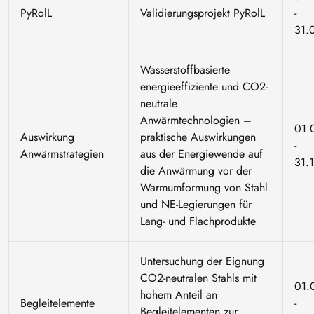
PyRolL
Validierungsprojekt PyRolL
-
31.
Wasserstoffbasierte
energieeffiziente und CO2-
neutrale
Anwärmtechnologien –
01.
Auswirkung
praktische Auswirkungen
-
Anwärmstrategien
aus der Energiewende auf
31.
die Anwärmung vor der
Warmumformung von Stahl
und NE-Legierungen für
Lang- und Flachprodukte
Untersuchung der Eignung
CO2-neutralen Stahls mit
01.
hohem Anteil an
Begleitelemente
-
Begleitelementen zur