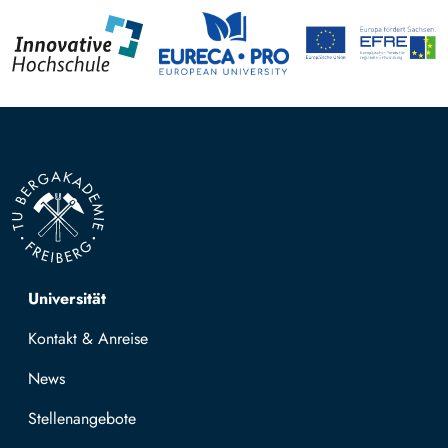
Top navigation
Universität
Kontakt & Anreise
News
Stellenangebote