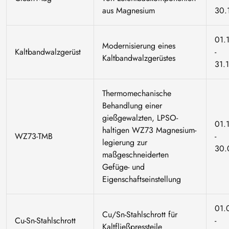
aus Magnesium
30.
01.
Modernisierung eines
Kaltbandwalzgerüst
-
Kaltbandwalzgerüstes
31.
Thermomechanische
Behandlung einer
gießgewalzten, LPSO-
01.
haltigen WZ73 Magnesium-
WZ73-TMB
-
legierung zur
30.
maßgeschneiderten
Gefüge- und
Eigenschaftseinstellung
01.
Cu/Sn-Stahlschrott für
Cu-Sn-Stahlschrott
-
Kaltfließpressteile