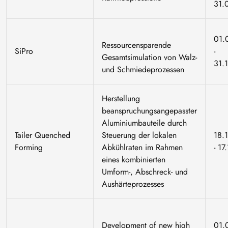
31.
01.
Ressourcensparende
SiPro
-
Gesamtsimulation von Walz-
31.
und Schmiedeprozessen
Herstellung
beanspruchungsangepasster
Aluminiumbauteile durch
Tailer Quenched
Steuerung der lokalen
18.
Forming
Abkühlraten im Rahmen
- 1
eines kombinierten
Umform-, Abschreck- und
Aushärteprozesses
Development of new high
01.