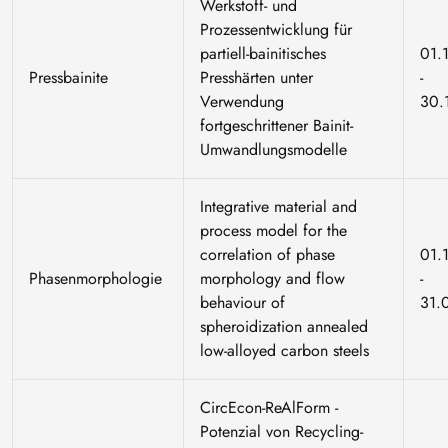
Werkstoff- und
Prozessentwicklung für
partiell-bainitisches
01.
Pressbainite
Presshärten unter
-
Verwendung
30.
fortgeschrittener Bainit-
Umwandlungsmodelle
Integrative material and
process model for the
correlation of phase
01.
Phasenmorphologie
morphology and flow
-
behaviour of
31.
spheroidization annealed
low-alloyed carbon steels
CircEcon-ReAlForm -
Potenzial von Recycling-