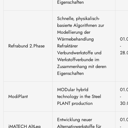
Eigenschaften
Schnelle, physikalisch-
basierte Algorithmen zur
Modellierung der
Wärmebehandlung
01.
Refrabund 2.Phase
Refraktärer
-
Verbundwerkstoffe und
28.
Werkstoffverbunde im
Zusammenhang mit deren
Eigenschaften
MODular hybrId
01.
ModiPlant
technology in the Steel
-
PLANT production
30.
Entwicklung neuer
01.
iMATECH AltLeg
Alternativwerkstoffe für
-