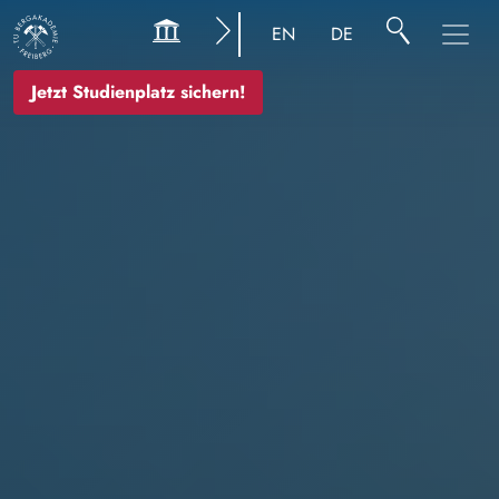
Bild
EN
DE
Jetzt Studienplatz sichern!