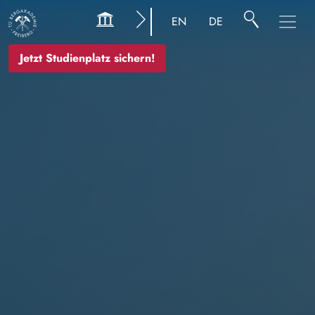
Bild
EN
DE
Jetzt Studienplatz sichern!