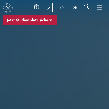
Bild
EN
DE
Jetzt Studienplatz sichern!