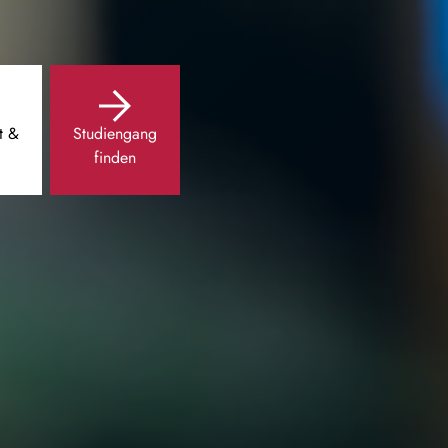
t &
Studiengang
finden