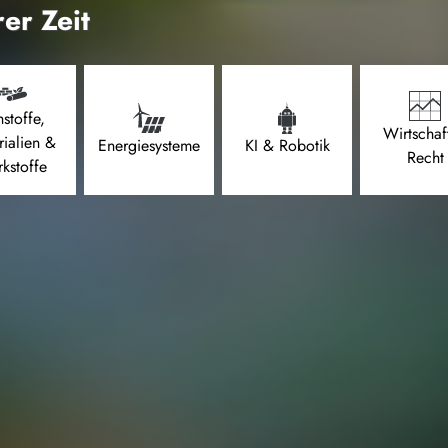
er Zeit
stoffe,
Wirtschaf
rialien &
Energiesysteme
KI & Robotik
Recht
kstoffe