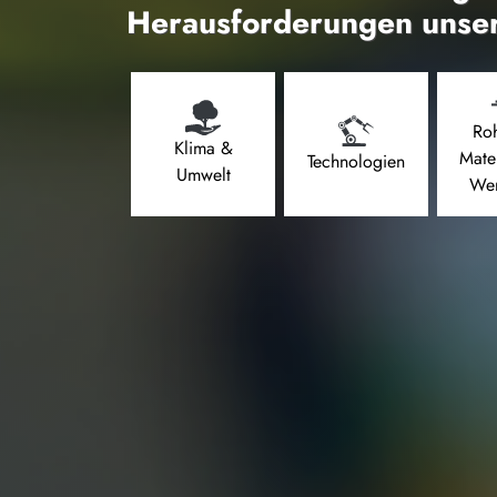
Herausforderungen unser
Roh
Klima &
Mate
Technologien
Umwelt
Wer