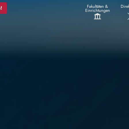
Fakultäten &
Direk
!
Einrichtungen