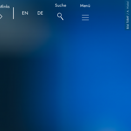
TUBAF / A. Hiekel
Suche
Menü
tlinks
EN
DE