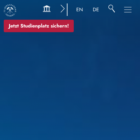
Bild
EN
DE
Jetzt Studienplatz sichern!