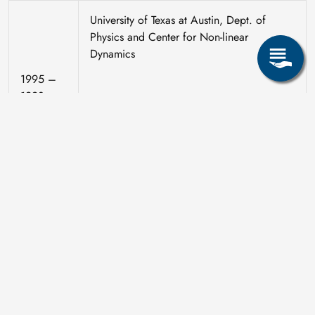
University of Texas at Austin, Dept. of
Physics and Center for Non-linear
Dynamics
1995 –
1998
(Postdoctoral fellow und Lecturer,
unterstützt von Alexander von Humboldt
Stiftung – Feodor Lynen Stipendium)
Adam Opel AG, Global Alternative
Propulsion Center
1999 –
2003
(Koordinator für europäische
Forschungsprojekte und Projektleiter für
Wasserstoffspeicherung)