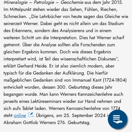
Mineralogie – Petrologie – Geochemie
aus dem Jahr 2015.
Im Mittelpunkt stehen wieder das Sehen, Fühlen, Riechen,
Schmecken. „Die Lehrbücher von heute sagen das Gleiche wie
seinerzeit Werner. Dabei geht es nicht allein um das Stadium
des Erkennens, sondern des Analysierens und in einem
weiteren Schritt um die Interpretation. Dies hat Werner scharf
getrennt. Über die Analyse sollten alle Forschenden zum
gleichen Ergebnis kommen. Doch wie dieses Ergebnis
interpretiert wird, ist Teil des wissenschaftlichen Diskurses“,
erklärt Gerhard Heide. Er ist also ziemlich modern, aber
typisch für die Gedanken der Aufklärung. Die hierfür
maßgeblichen Gedanken sind von Immanuel Kant (1724-1804)
entwickelt worden, dessen 300. Geburtstag dieses Jahr
begangen wurde. Man kann Werners Kennzeichenlehre auch
jenseits eines Lektüreseminars wieder zur Hand nehmen und
sich aufs Tablet laden. Werners Kennzeichenlehre von 1774
steht
online
. Übrigens, am 25. September 2024 ist
Abraham Gottlob Werners 276. Geburtstag.