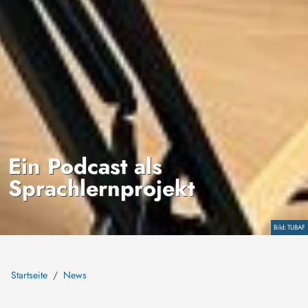
Ein Podcast als
Sprachlernprojekt
Copyright
TUBAF
Startseite
News