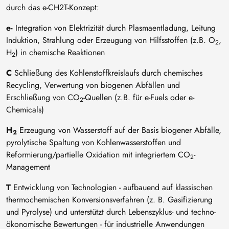
durch das e-CH2T-Konzept:
e-
Integration von Elektrizität durch Plasmaentladung, Leitung
Induktion, Strahlung oder Erzeugung von Hilfsstoffen (z.B. O
,
2
H
) in chemische Reaktionen
2
C
Schließung des Kohlenstoffkreislaufs durch chemisches
Recycling, Verwertung von biogenen Abfällen und
Erschließung von CO
-Quellen (z.B. für e-Fuels oder e-
2
Chemicals)
H
Erzeugung von Wasserstoff auf der Basis biogener Abfälle,
2
pyrolytische Spaltung von Kohlenwasserstoffen und
Reformierung/partielle Oxidation mit integriertem CO
-
2
Management
T
Entwicklung von Technologien - aufbauend auf klassischen
thermochemischen Konversionsverfahren (z. B. Gasifizierung
und Pyrolyse) und unterstützt durch Lebenszyklus- und techno-
ökonomische Bewertungen - für industrielle Anwendungen