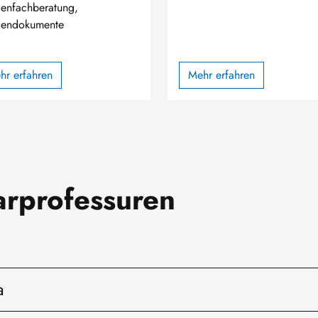
ienfachberatung,
iendokumente
hr erfahren
Mehr erfahren
arprofessuren
a