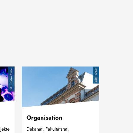
Bild
Detlev Müller
TUBAF
Organisation
jekte
Dekanat, Fakultätsrat,