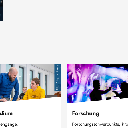
Bild
Crispin-I. Mokry
dium
Forschung
iengänge,
Forschungsschwerpunkte, Pro