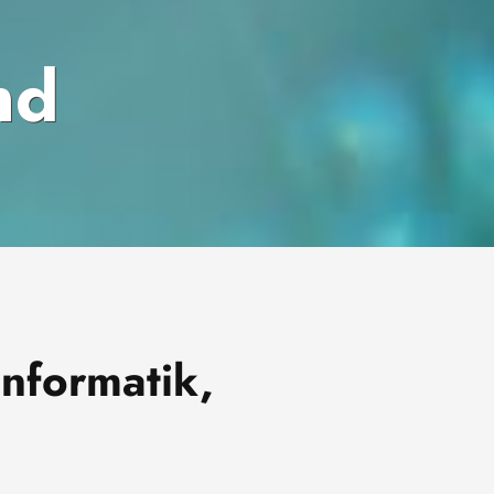
nd
nformatik,