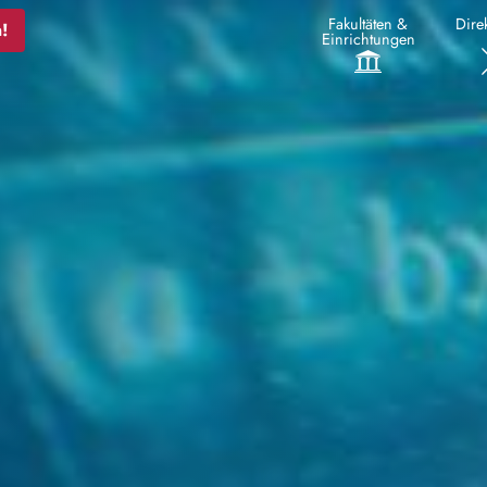
Fakultäten &
Direk
!
Einrichtungen