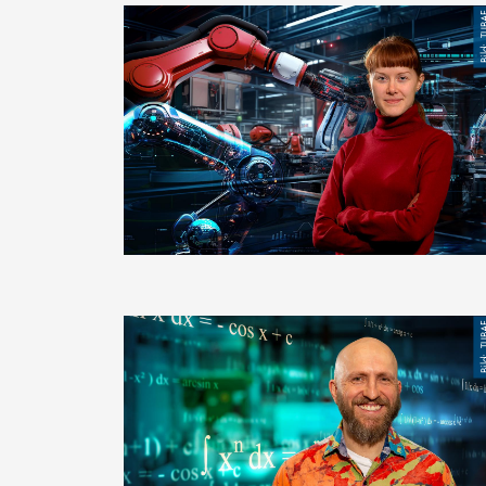
Bild
TU
Bild
TU