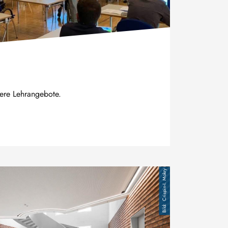
sere Lehrangebote.
Crispin-I. Mokry