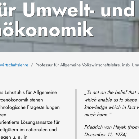
für Umwelt- und
nökonomik
wirtschaftslehre
Professur für Allgemeine Volkswirtschaftslehre, insb. 
s Lehrstuhls für Allgemeine
„To act on the belief tha
urcenökonomik stehen
which enable us to shape t
echnologische Fragestellungen
knowledge which in fact w
ben
much harm.“
rientierte Lösungsansätze für
Friedrich von Hayek (from
eltgütern im nationalen und
December 11, 1974)
iegen u. a. in