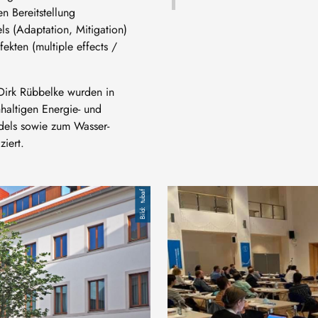
en Bereitstellung
s (Adaptation, Mitigation)
ekten (multiple effects /
 Dirk Rübbelke wurden in
haltigen Energie- und
els sowie zum Wasser-
iert.
Bild
tubaf