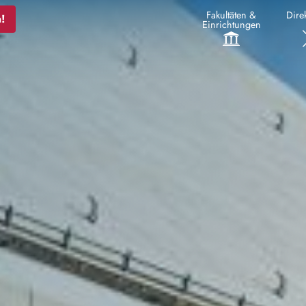
Fakultäten &
Direk
!
Einrichtungen