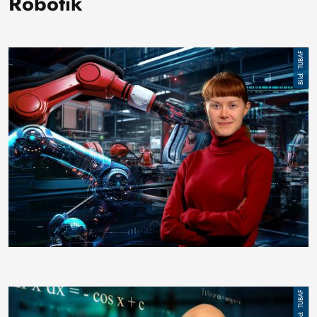
Robotik
Bild
TUBAF
Bild
TUBAF