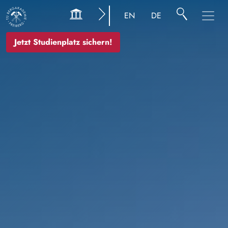
Image
EN
DE
Jetzt Studienplatz sichern!