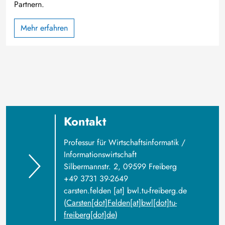
Partnern.
Mehr erfahren
Kontakt
Professur für Wirtschaftsinformatik /
Informationswirtschaft
Silbermannstr. 2, 09599 Freiberg
+49 3731 39-2649
carsten
.
felden
[at]
bwl
.
tu-freiberg
.
de
(
Carsten[dot]Felden[at]bwl[dot]tu-
freiberg[dot]de
)