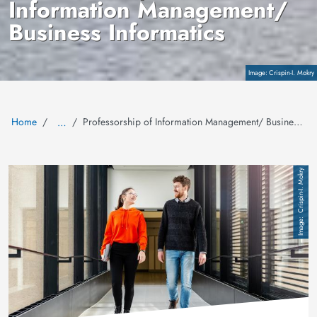
Information Management/
Business Informatics
Copyright
Crispin-I. Mokry
Home
Professorship of Information Management/ Business Informatics
…
Image
Crispin-I. Mokry