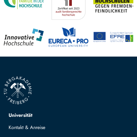
Top navigation
Universität
Kontakt & Anreise