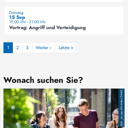
Dienstag
15 Sep
19:00 Uhr - 21:00 Uhr
Vortrag: Angriff und Verteidigung
Seitennummerierung
Nächste Seite
Letzte Seite
1
2
3
Weiter ›
Letzte »
Wonach suchen Sie?
Bild
Jan von Allwörden/DAAD